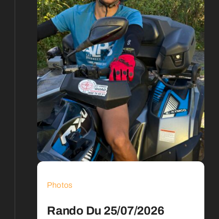
Photos
Rando Du 25/07/2026