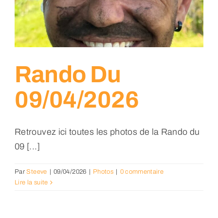
Rando Du
09/04/2026
R​​​​​​​​​​etrouvez ici toutes les photos de la Rando du
09 [...]
Par
Steeve
|
09/04/2026
|
Photos
|
0 commentaire
Lire la suite