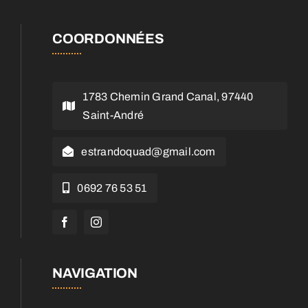
COORDONNÉES
1783 Chemin Grand Canal, 97440
Saint-André
estrandoquad@gmail.com
0692 76 53 51
NAVIGATION