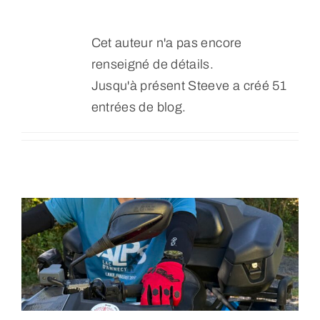
Nous Contacter
Cet auteur n'a pas encore
renseigné de détails.
Jusqu'à présent Steeve a créé 51
entrées de blog.