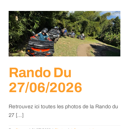
Rando Du
27/06/2026
R​​​​​​​​​​​​​​etrouvez ici toutes les photos de la Rando du
27 [...]