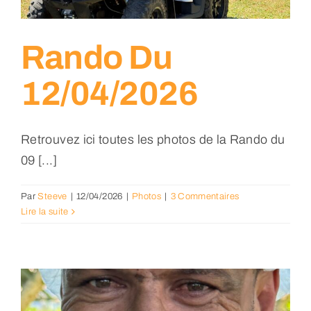
Rando Du
12/04/2026
R​​​​​​​​​​etrouvez ici toutes les photos de la Rando du
09 [...]
Par
Steeve
|
12/04/2026
|
Photos
|
3 Commentaires
Lire la suite