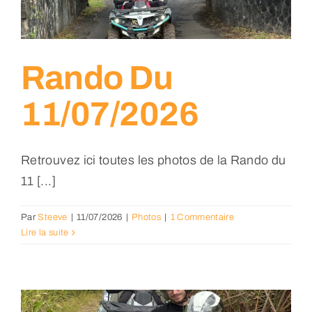
Rando Du
11/07/2026
R​​​​​​​​​​​​​​​​etrouvez ici toutes les photos de la Rando du
11 [...]
Par
Steeve
|
11/07/2026
|
Photos
|
1 Commentaire
Lire la suite