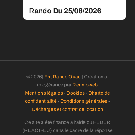
Rando Du 25/08/2026
© 2026|
Est Rando Quad
| Création et
infogérance par
Reunioweb
Mentions légales
-
Cookies
-
Charte de
confidentialité
-
Conditions générales
-
Décharges et contrat de location
Ce site a été finance à l'aide du FEDER
(REACT-EU) dans le cadre de la réponse