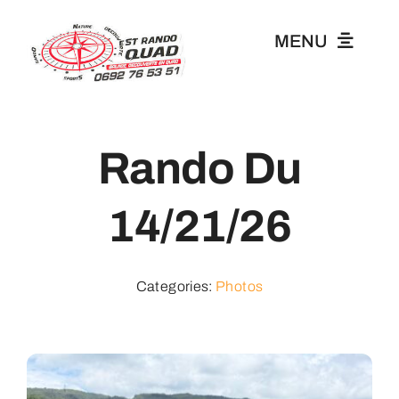
Passer
au
MENU
contenu
Accueil
Rando Du
Tarifs
14/21/26
Vos Photos
Categories:
Photos
Blog
Journée Randonnée