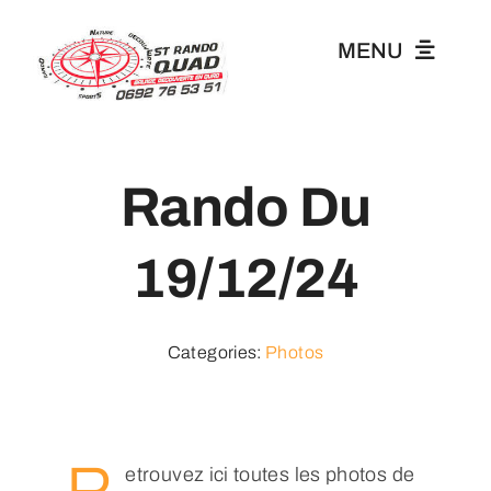
Passer
au
MENU
contenu
Accueil
Rando Du
Tarifs
19/12/24
Vos Photos
Categories:
Photos
Blog
Journée Randonnée
R
etrouvez ici toutes les photos de